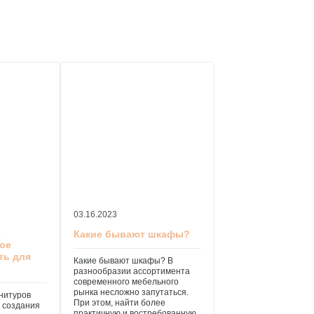
03.16.2023
х
Какие бывают шкафы?
кое
ть для
Какие бывают шкафы? В
разнообразии ассортимента
современного мебельного
рынка несложно запутаться.
нитуров
При этом, найти более
 создания
практичную и востребованную