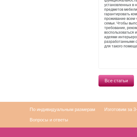
функциональност
установленных в 
предметов мебели
гарантировать ко
проживание всем 
семьи. Чтобы вып
требование, реко
воспользоваться 
идеями интерьеро
разработанными 
для такого помещ
Все статьи
По индивидуальным размерам
Изготовим за 3
Вопросы и ответы