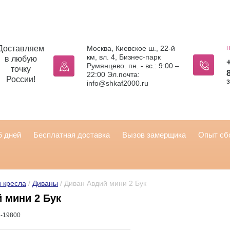
н
Доставляем
Москва, Киевское ш., 22-й
км, вл. 4, Бизнес-парк
в любую
Румянцево. пн. - вс.: 9:00 –
точку
22:00 Эл.почта:
России!
З
info@shkaf2000.ru
5 дней
Бесплатная доставка
Вызов замерщика
Опыт сбо
 кресла
 / 
Диваны
 / Диван Авдий мини 2 Бук
 мини 2 Бук
-19800