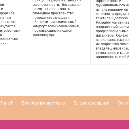
ь
принципов рациональности и
гармоничного и
ней
эргономичности. Его задача –
функционального и
 и
грамотно использовать
использованием оп
мфортное
свободное пространство
количества предмет
членам
помещения однушки и
текстиля и декоров.
олнить это
обеспечить максимальный
Разработкой стиле
мендуется
комфорт всем членам семьи,
направлений зани
интересными
проживающим на одной
профессиональные
в,
жилплощади.
дизайнеры. Однако
специально
воспользоваться р
ения.
их творчества може
владелец квартиры
качественно и крас
организовать свой 
-5 дней
Бесплатная доставка
Вызов замерщика
Опыт 