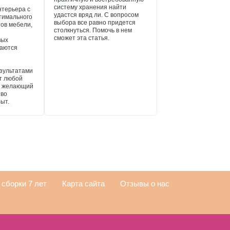
систему хранения найти
нтерьера с
удастся вряд ли. С вопросом
тимального
выбора все равно придется
ов мебели,
столкнуться. Помочь в нем
сможет эта статья.
вых
маются
езультатами
т любой
, желающий
иво
быт.
сборки 7 лет
Карта сайта
Отзывы о нас