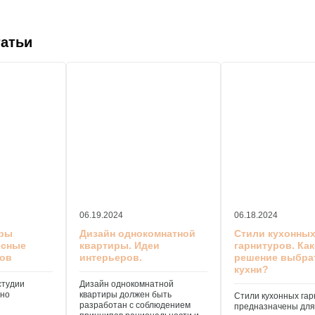
татьи
06.19.2024
06.18.2024
иры
Дизайн однокомнатной
Стили кухонны
есные
квартиры. Идеи
гарнитуров. Ка
ров
интерьеров.
решение выбра
кухни?
студии
Дизайн однокомнатной
ьно
квартиры должен быть
Стили кухонных гар
разработан с соблюдением
предназначены для