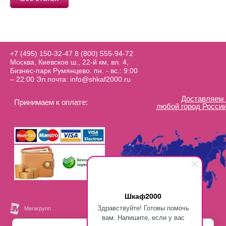
+7 (495) 150-32-47
8 (800) 555-94-72
Москва, Киевское ш., 22-й км, вл. 4,
Бизнес-парк Румянцево. пн. - вс.: 9:00
– 22:00 Эл.почта: info@shkaf2000.ru
Доставляем 
Принимаем к оплате:
любой город России
Шкаф2000
Здравствуйте! Готовы помочь
вам. Напишите, если у вас