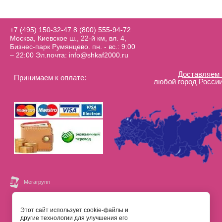
+7 (495) 150-32-47
8 (800) 555-94-72
Москва, Киевское ш., 22-й км, вл. 4,
Бизнес-парк Румянцево. пн. - вс.: 9:00
– 22:00 Эл.почта: info@shkaf2000.ru
Доставляем 
Принимаем к оплате:
любой город России
Этот сайт использует cookie-файлы и
другие технологии для улучшения его