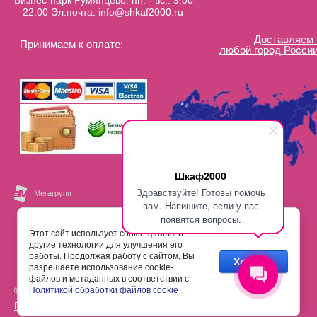
Бизнес-парк Румянцево. пн. - вс.: 9:00
– 22:00 Эл.почта: info@shkaf2000.ru
Доставляем 
Принимаем к оплате:
любой город России
Шкаф2000
Здравствуйте! Готовы помочь
вам. Напишите, если у вас
появятся вопросы.
Этот сайт использует cookie-файлы и
другие технологии для улучшения его
работы. Продолжая работу с сайтом, Вы
Хорошо
разрешаете использование cookie-
файлов и метаданных в соответствии с
© 2000 - 2026 Шкаф2000
Политикой обработки файлов cookie
Политика конфиденциальности