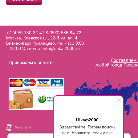
+7 (495) 150-32-47
8 (800) 555-94-72
Москва, Киевское ш., 22-й км, вл. 4,
Бизнес-парк Румянцево. пн. - вс.: 9:00
– 22:00 Эл.почта: info@shkaf2000.ru
Доставляем 
Принимаем к оплате:
любой город России
Шкаф2000
Здравствуйте! Готовы помочь
вам. Напишите, если у вас