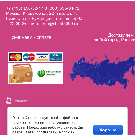
+7 (495) 150-32-47
8 (800) 555-94-72
Москва, Киевское ш., 22-й км, вл. 4,
Бизнес-парк Румянцево. пн. - вс.: 9:00
– 22:00 Эл.почта: info@shkaf2000.ru
Доставляем 
Принимаем к оплате:
любой город России
Этот сайт использует cookie-файлы и
другие технологии для улучшения его
работы. Продолжая работу с сайтом, Вы
Хорошо
разрешаете использование cookie-