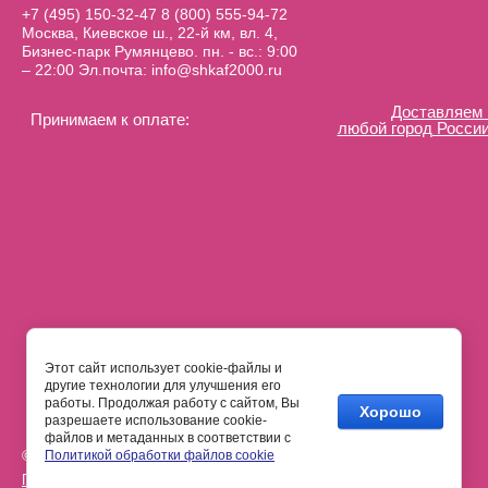
+7 (495) 150-32-47
8 (800) 555-94-72
Москва, Киевское ш., 22-й км, вл. 4,
Бизнес-парк Румянцево. пн. - вс.: 9:00
– 22:00 Эл.почта: info@shkaf2000.ru
Доставляем 
Принимаем к оплате:
любой город России
Этот сайт использует cookie-файлы и
другие технологии для улучшения его
работы. Продолжая работу с сайтом, Вы
Хорошо
разрешаете использование cookie-
файлов и метаданных в соответствии с
© 2000 - 2026 Шкаф2000
Политикой обработки файлов cookie
Политика конфиденциальности